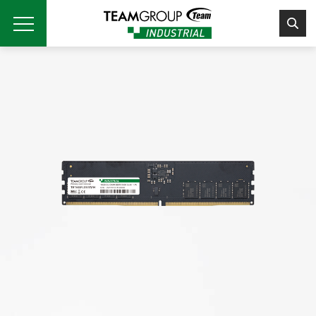
Please
note:
This
website
includes
an
accessibility
system.