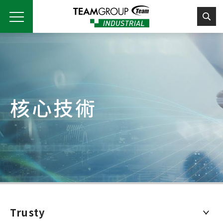
Please
note:
This
website
includes
an
accessibility
system.
核心技術
Trusty