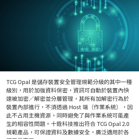
TCG Opal 是儲存裝置安全管理規範分級的其中一種
級別，用於加強資料保密，資訊可自動於裝置內快
速被加密／解密並分層管理，其所有加解密行為於
裝置內部進行，不須透過 Host 端（作業系統），因
此不占用主機資源，同時避免了與作業系統可能產
生的相容性問題。十銓科技推出符合 TCG Opal 2.0
規範產品，可保證資料及數據安全，廣泛適用於各