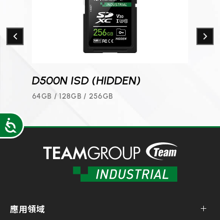
D500N ISD (HIDDEN)
D50
64GB / 128GB / 256GB
64GB /
Accessibility
應用領域