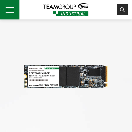
Please
note:
This
website
includes
an
accessibility
system.