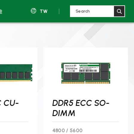
銓
TW
 CU-
DDR5 ECC SO-
DIMM
4800 / 5600