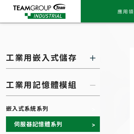
Please
note:
應用領
This
website
includes
an
accessibility
system.
Press
工業用嵌入式儲存
Control-
F11
to
adjust
the
工業用記憶體模組
website
to
people
with
嵌入式系統系列
visual
disabilities
who
伺服器記憶體系列
are