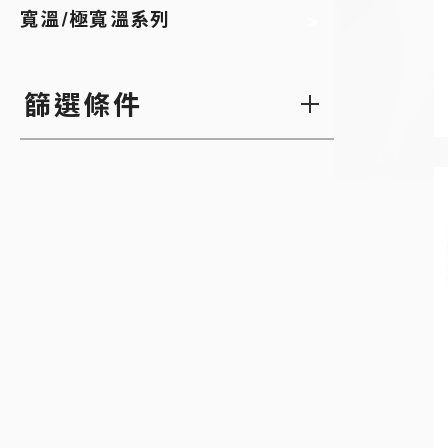
using
寬溫/極寬溫系列
a
screen
reader;
Press
篩選條件
Control-
F10
to
open
an
accessibility
menu.