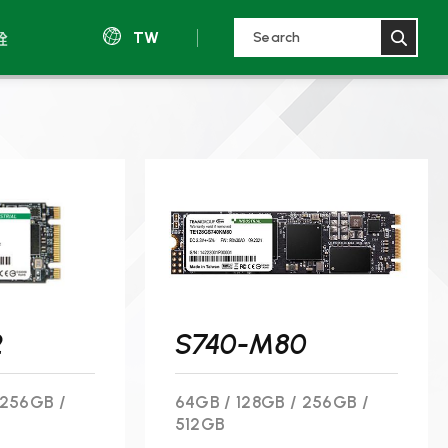
銓
TW
2
S740-M80
 256GB /
64GB / 128GB / 256GB /
512GB