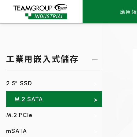
Please
note:
應用領
This
website
includes
an
accessibility
system.
Press
工業用嵌入式儲存
Control-
F11
to
adjust
the
2.5” SSD
website
to
M.2 SATA
people
with
visual
M.2 PCIe
disabilities
who
mSATA
are