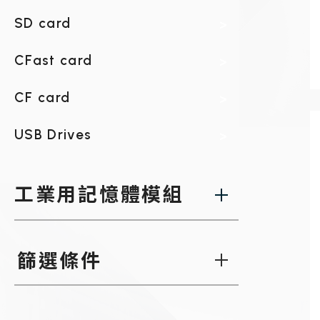
using
a
SD card
screen
reader;
Press
CFast card
Control-
F10
CF card
to
open
an
USB Drives
accessibility
menu.
工業用記憶體模組
篩選條件