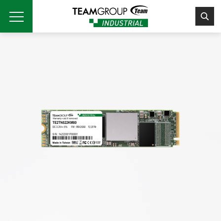
Please
note:
This
website
includes
an
accessibility
system.