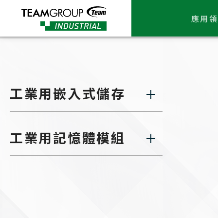
Please
note:
應用領
This
website
includes
an
accessibility
system.
Press
工業用嵌入式儲存
Control-
F11
to
adjust
the
工業用記憶體模組
website
to
people
with
visual
disabilities
who
are