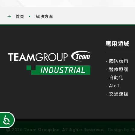
using
a
screen
首頁
解決方案
reader;
Press
Control-
F10
應用領域
to
open
an
accessibility
國防應用
menu.
醫療照護
自動化
AloT
交通運輸
Accessibility
© 2026 Team Group Inc. All Rights Reserved.
Design
by iB