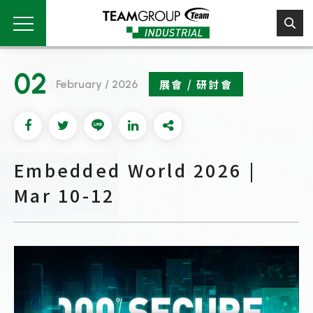
Please
note:
This
website
includes
02
an
展會 / 研討會
February / 2026
accessibility
system.
Embedded World 2026 |
Mar 10-12