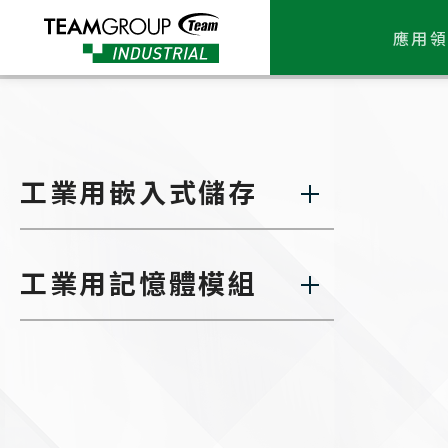
Please
note:
應用領
This
website
includes
an
accessibility
system.
Press
工業用嵌入式儲存
Control-
F11
to
adjust
the
工業用記憶體模組
website
to
people
with
visual
disabilities
who
are