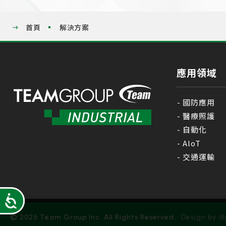
using
a
screen
首頁
解決方案
reader;
Press
Control-
F10
應用領域
to
open
an
accessibility
國防應用
menu.
醫療照護
自動化
AloT
交通運輸
Accessibility
© 2026 Team Group Inc. All Rights Reserved.
Design
by iB